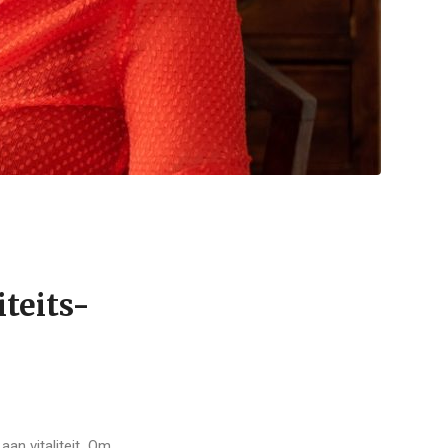
iteits-
aan vitaliteit. Om