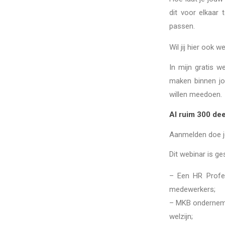
dit voor elkaar 
passen.
Wil jij hier ook 
In mijn gratis w
maken binnen jou
willen meedoen.
Al ruim 300 dee
Aanmelden doe je
Dit webinar is ges
– Een HR Profes
medewerkers;
– MKB ondernemer
welzijn;