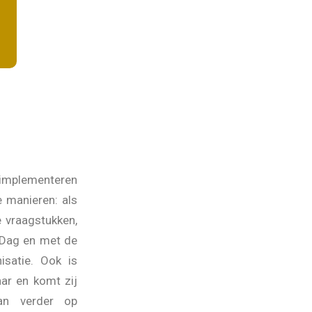
Evelien
Loopbaancoach
n implementeren
e manieren: als
 vraagstukken,
1 Dag en met de
isatie. Ook is
nar en komt zij
an verder op