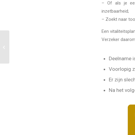
– Of als je ee
inzetbaarheid;
– Zoekt naar too
Een vitaliteitspl
Verzeker daarom 
Je financiële vitaliteit
vergroten met
Jeroen vd Linden
Deelname 
Voorlopig z
Er zijn sle
Na het volg