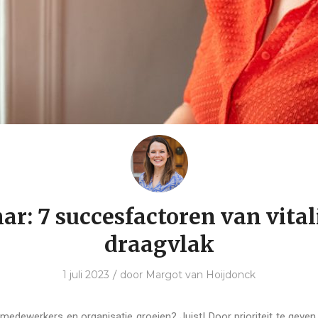
r: 7 succesfactoren van vital
draagvlak
/
1 juli 2023
door
Margot van Hoijdonck
medewerkers en organisatie groeien? Juist! Door prioriteit te geven 