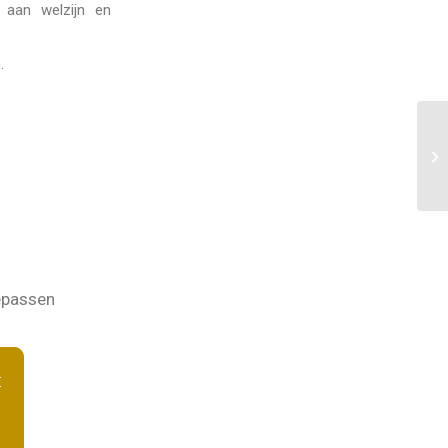
 aan welzijn en
.
oepassen
t
Je bent een professional die me altijd weer weet
inspireren met nieuwe theorie en praktijkvoorbeel
Bedankt Margot!