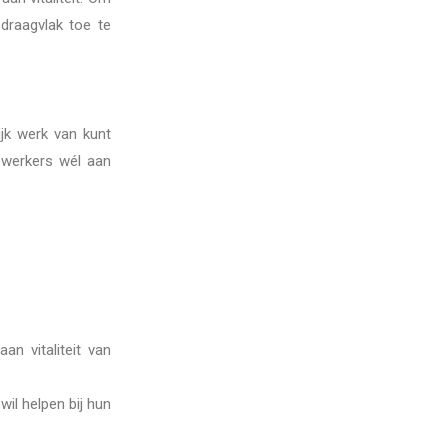
sdraagvlak toe te
ijk werk van kunt
dewerkers wél aan
n vitaliteit van
il helpen bij hun