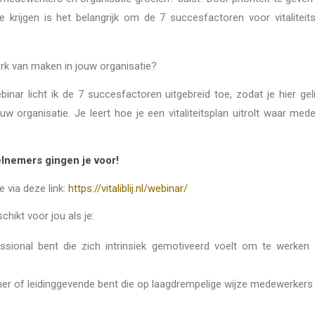
te krijgen is het belangrijk om de 7 succesfactoren voor vitaliteit
werk van maken in jouw organisatie?
ebinar licht ik de 7 succesfactoren uitgebreid toe, zodat je hier gel
w organisatie. Je leert hoe je een vitaliteitsplan uitrolt waar me
lnemers gingen je voor!
 via deze link:
https://vitaliblij.nl/webinar/
chikt voor jou als je:
sional bent die zich intrinsiek gemotiveerd voelt om te werken aa
 of leidinggevende bent die op laagdrempelige wijze medewerkers w