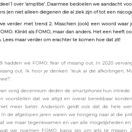
deel 1
over ‘amplitie’. Daarmee bedoelen we aandacht voor
 (en niet alleen diegenen die al ziek zijn of tot een risico
e verder met trend 2. Misschien (ook) een woord waar j
JOMO. Klinkt als FOMO, maar dan anders. Het een heeft oo
 Lees maar verder om erachter te komen hoe dat zit!
9 hadden we FOMO: fear of missing out. In 2020 vervan
ssing out. Ik hoor je denken: ‘leuk al die afkortingen, 
ee?’.
 van vorig decennium deden de
smartphones
hun intrede.
n voorstellen dat we altijd en overal bereikbaar konden
iet meer beter. Andersom geldt ook dat de hele wer
. In de afgelopen jaren waren we hongerig naar al die pri
 wat we maar tegenkwamen en van alle mogelijkheden en
 wat we noemen FOMO: bang zijn om iets te missen. 