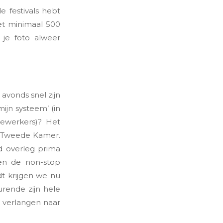
e festivals hebt
iet minimaal 500
 je foto alweer
avonds snel zijn
mijn systeem’ (in
dewerkers)? Het
de Tweede Kamer.
ed overleg prima
 en de non-stop
t krijgen we nu
rende zijn hele
e verlangen naar