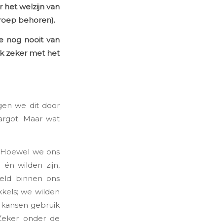
 het welzijn van
groep behoren).
e nog nooit van
k zeker met het
gen we dit door
Margot. Maar wat
 Hoewel we ons
 én wilden zijn,
eld binnen ons
kkels; we wilden
 kansen gebruik
Zeker onder de