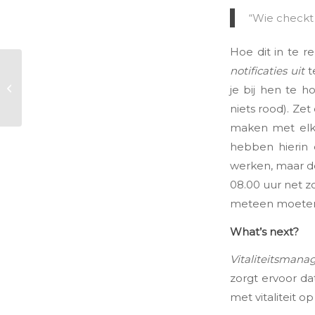
“Wie checkt 
Hoe dit in te r
notificaties uit
t
Vitaliteitstrends op
de werkvloer (1):
je bij hen te h
Amplitie
niets rood). Zet
maken met elka
hebben hierin
werken, maar de
08.00 uur net zo
meteen moeten
What’s next?
Vitaliteitsman
zorgt ervoor da
met vitaliteit 