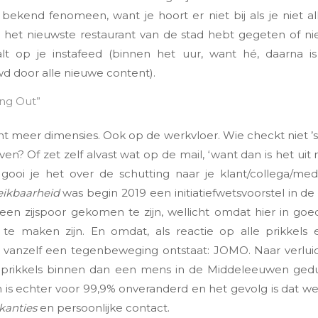
ekend fenomeen, want je hoort er niet bij als je niet all
n het nieuwste restaurant van de stad hebt gegeten of n
alt op je instafeed (binnen het uur, want hé, daarna is
 door alle nieuwe content).
ing Out”
meer dimensies. Ook op de werkvloer. Wie checkt niet ’s 
n? Of zet zelf alvast wat op de mail, ‘want dan is het uit 
 gooi je het over de schutting naar je klant/collega/me
eikbaarheid
was begin 2019 een initiatiefwetsvoorstel in 
 een zijspoor gekomen te zijn, wellicht omdat hier in go
 te maken zijn. En omdat, als reactie op alle prikkels
, vanzelf een tegenbeweging ontstaat: JOMO. Naar verluid
prikkels binnen dan een mens in de Middeleeuwen gedu
n is echter voor 99,9% onveranderd en het gevolg is dat w
akanties
en persoonlijke contact.