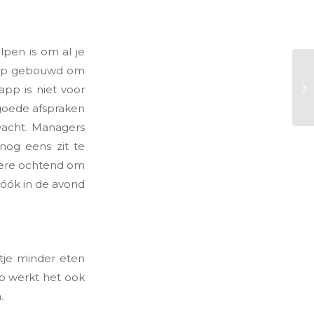
lpen is om al je
 erop gebouwd om
app is niet voor
e goede afspraken
wacht. Managers
 nog eens zit te
ndere ochtend om
j óók in de avond
tje minder eten
Zo werkt het ook
.