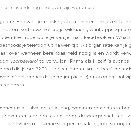
niet ’s avonds nog snel even zijn werkmail?”
egelen? Een van de makkelijkste manieren om jezelf te he
e zetten. Vertrouw niet op je wilskracht, want apps zijn
ouden (het rode bolletje van je mail, Facebook en Whats
 desnoods je telefoon uit na werktijd. Als organisatie kan j
ar over wanneer bereikbaarheid nodig is en wordt ver
 een
voorbeeldrol
te vervullen. Prima als jij zelf ’s avonds
 mail die je om 22.30 uur naar je team stuurt heeft de a
veel effect zonder dat je de (impliciete) druk oplegt dat zi
 reageren.
agement
is als afvallen: elke dag, week en maand een bee
t je over een jaar een stuk blijer op de weegschaal staat. 
op de werkvloer: met kleine stappen, maak je grote sprongen