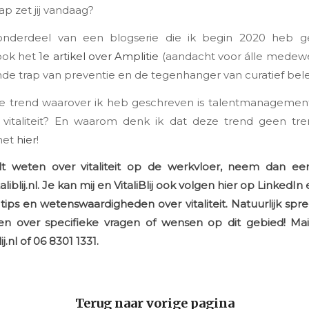
p zet jij vandaag?
 onderdeel van een blogserie die ik begin 2020 heb 
ook het
1e artikel over Amplitie
(aandacht voor álle medewe
ende trap van preventie en de tegenhanger van curatief bele
te trend waarover ik heb geschreven is talentmanagement
italiteit? En waarom denk ik dat deze trend geen tr
 het
hier
!
lt weten over vitaliteit op de werkvloer, neem dan een
liblij.nl
. Je kan
mij
en
VitaliBlij
ook volgen hier op LinkedIn
 tips en wetenswaardigheden over vitaliteit. Natuurlijk spr
en over specifieke vragen of wensen op dit gebied! Mai
j.nl of 06 8301 1331.
Terug naar vorige pagina