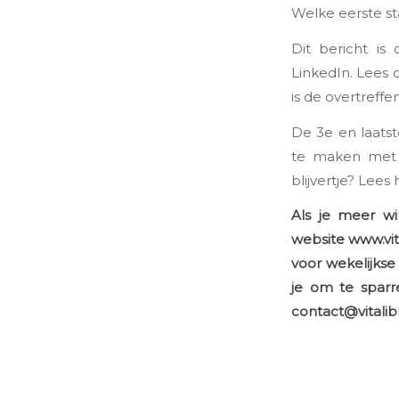
Welke eerste sta
Dit bericht is
LinkedIn. Lees 
is de overtreff
De 3e en laats
te maken met v
blijvertje? Lees
Als je meer wi
website
www.vita
voor wekelijkse
je om te sparr
contact@vitalibli