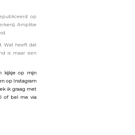
gepubliceerd op
rkers). Amplitie
id.
. Wat heeft dat
end is maar een
 kijkje op mijn
 en op
Instagram
eek ik graag met
l of bel me via