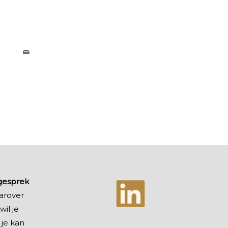
egesprek
arover
wil je
 je kan