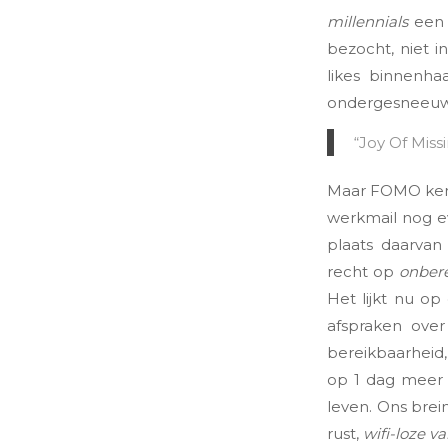
millennials
een b
bezocht, niet i
likes binnenha
ondergesneeuwd
“Joy Of Miss
Maar FOMO kent 
werkmail nog eve
plaats daarvan
recht op
onber
Het lijkt nu op
afspraken over
bereikbaarheid
op 1 dag meer 
leven. Ons brei
rust,
wifi-loze v