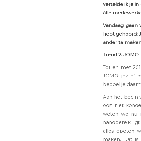
vertelde ik je in
álle medewerkers
Vandaag gaan w
hebt gehoord: 
ander te maken.
Trend 2: JOMO
Tot en met 201
JOMO: joy of mi
bedoel je daarm
Aan het begin
ooit niet konde
weten we nu n
handbereik ligt
alles ‘opeten’
maken. Dat is