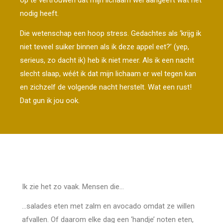
op te vertrouwen dat mijn lichaam wel aangeeft wat het
nodig heeft.
Die wetenschap een hoop stress. Gedachtes als ‘krijg ik
niet teveel suiker binnen als ik deze appel eet?’ (yep,
serieus, zo dacht ik) heb ik niet meer. Als ik een nacht
slecht slaap, wéét ik dat mijn lichaam er wel tegen kan
en zichzelf de volgende nacht herstelt. Wat een rust!
Dat gun ik jou ook.
Ik zie het zo vaak. Mensen die…
…salades eten met zalm en avocado omdat ze willen
afvallen. Of daarom elke dag een ‘handje’ noten eten,